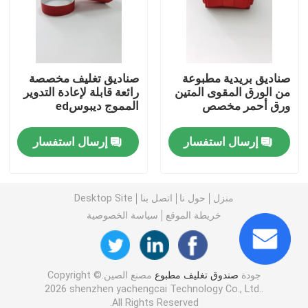
صندوق مموج مطبوع
صناديق بريدية مطبوعة
صناديق تغليف مخصصة
صندوق تغليف الشموع
من الورق المقوى المتين
رائعة قابلة لإعادة التدوير
ورق أحمر مخصص
المموج ديبوسed
مربع التعبئة والتغليف يموت قطع
إرسال استفسار
إرسال استفسار
طباعة ملصقات الملصقات
منزل
حول نا
اتصل بنا
Desktop Site
تغليف نفطة الورق
خريطة الموقع
سياسة الخصوصية
منصات طبقة البليت
جودة
صندوق تغليف مطبوع
مصنع الصين.Copyright ©
2026 shenzhen yachengcai Technology Co., Ltd..
All Rights Reserved.