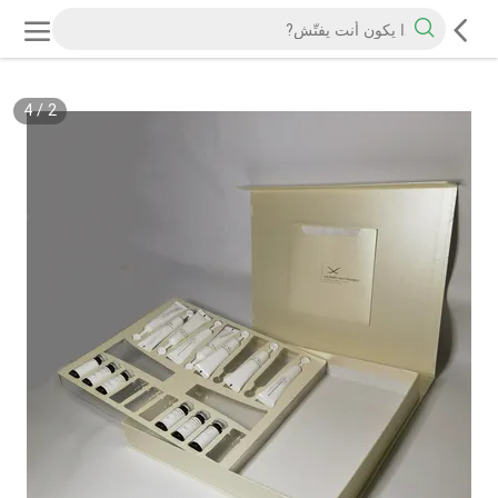
4
/
2