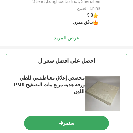
Street ,Longhua District, Shenzhen
China ,الصين
5.0
يدقّق ممون
عرض المزيد
احصل على افضل سعر ل
مخصص إغلاق مغناطيسي للطي
ورقة هدية مربع مات التصفيح PMS
اللون
استمر