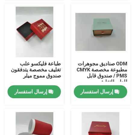
جولة في المعمل
ضبط الجودة
اتصل بنا
ODM صناديق مجوهرات
طباعة فليكسو علب
مطبوعة مخصصة CMYK
تغليف مخصصة يتدفقون
طلب اقتباس
/ PMS صندوق قابل
صندوق مموج ميلر
للطي للتغليف
إرسال استفسار
إرسال استفسار
صندوق تغليف مطبوع
صناديق تغليف التجزئة
صناديق تغليف مخصصة